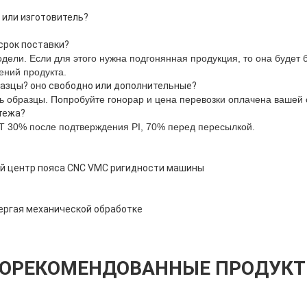
 или изготовитель?
срок поставки?
одели. Если для этого нужна подгонянная продукция, то она будет 
ений продукта.
разцы? оно свободно или дополнительные?
ть образцы. Попробуйте гонорар и цена перевозки оплачена вашей 
атежа?
T/T 30% после подтверждения PI, 70% перед пересылкой.
й центр пояса CNC VMC ригидности машины
ергая механической обработке
ОРЕКОМЕНДОВАННЫЕ ПРОДУК