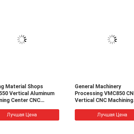
ng Material Shops
General Machinery
50 Vertical Aluminum
Processing VMC850 C
ning Center CNC
Vertical CNC Machining
ning Center vmc-850
Center Price For Sale
Лучшая Цена
Лучшая Цена