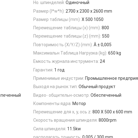
Но. шпинделей:
Одиночный
Размер (l*w*h):
2700 x 2300 x 2600 mm
Размер таблицы (mm):
X 500 1050
Перемещение таблицы (x) (mm):
800
Перемещение таблицы (z) (mm):
550
Повторимость (X/Y/Z) (mm):
Â ± 0,005
Максимальн Таблица Нагрузка (kg):
650 kg
Емкость журнала инструмента:
24
Гарантия:
1 год
Применимые индустрии:
Промышленное предприя
Выходя на рынок тип:
Обычный продукт
спеченный
Видео- общительн-осмотр:
Обеспеченный
Компоненты ядра:
Мотор
Перемещение для x, y, ось z:
800 X 500 x 600 mm
Скорость вращения шпинделя:
8000rpm
Сила шпинделя:
11.5kw
располагать точность:
0.005 / 300 mm