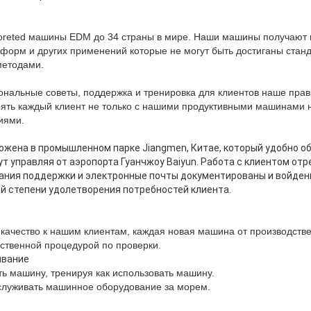
reted машины EDM до 34 страны в мире. Наши машины получают 
форм и других применений которые не могут быть достиганы стан
методами.
альные советы, поддержка и тренировка для клиентов наше прав
рять каждый клиент не только с нашими продуктивными машинами 
иями.
жена в промышленном парке Jiangmen, Китае, который удобно о
т управляя от аэропорта Гуанчжоу Baiyun. Работа с клиентом от
ания поддержки и электронные почты документированы и войден
й степени удолетворения потребностей клиента.
 качество к нашим клиентам, каждая новая машина от производст
ественной процедурой по проверки.
ивание
ь машину, тренируя как использовать машину.
служивать машинное оборудование за морем.