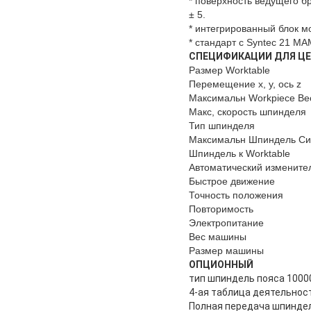
* поверхность ведущего б
± 5.
* интегрированный блок м
* стандарт с Syntec 21
СПЕЦИФИКАЦИИ ДЛЯ ЦЕ
Размер Worktable
Перемещение x, y, ось z
Максимальн Workpiece Ве
Макс, скорость шпинделя
Тип шпинделя
Максимальн Шпиндель Си
Шпиндель к Worktable
Автоматический измените
Быстрое движение
Точность положения
Повторимость
Электропитание
Вес машины
Размер машины
ОПЦИОННЫЙ
тип шпиндель пояса 100
4-ая таблица деятельнос
Полная передача шпинде