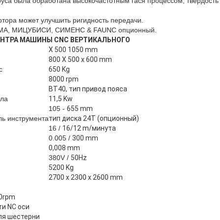
руса была обработана высокочастотным гася процессом, твердость
отора может улучшить ригидность передачи.
 МАМА, МИЦУБИСИ, СИМЕНС & FAUNC опционный.
НТРА МАШИНЫ CNC ВЕРТИКАЛЬНОГО
X 500 1050 mm
800 X 500 x 600 mm
с
650 Kg
8000 rpm
BT40, тип привод пояса
ла
11,5 Kw
105 -
655 mm
ль инструмента
тип диска 24T (опционный)
16 /
16/12 m/минута
0.005 /
300 mm
0,008 mm
380V /
50Hz
5200 Kg
2700 x 2300 x 2600 mm
00rpm
ти NC оси
ля шестерни