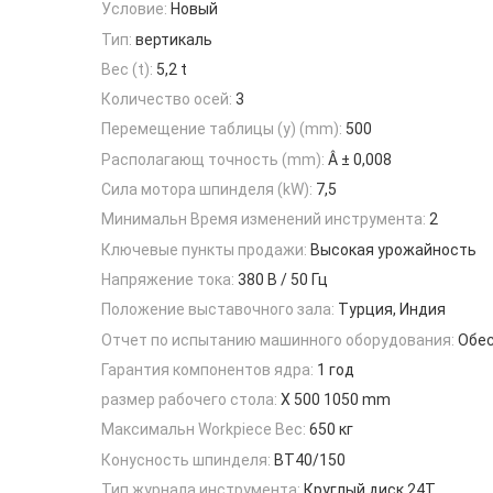
Условие:
Новый
Тип:
вертикаль
Вес (t):
5,2 t
Количество осей:
3
Перемещение таблицы (y) (mm):
500
Располагающ точность (mm):
Â ± 0,008
Сила мотора шпинделя (kW):
7,5
Минимальн Время изменений инструмента:
2
Ключевые пункты продажи:
Высокая урожайность
Напряжение тока:
380 В / 50 Гц
Положение выставочного зала:
Турция, Индия
Отчет по испытанию машинного оборудования:
Обе
Гарантия компонентов ядра:
1 год
размер рабочего стола:
X 500 1050 mm
Максимальн Workpiece Вес:
650 кг
Конусность шпинделя:
BT40/150
Тип журнала инструмента:
Круглый диск 24T