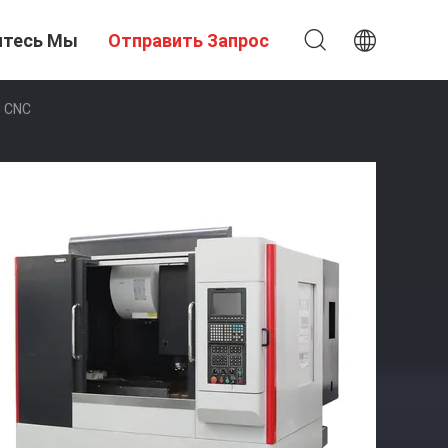
итесь Мы
Отправить Запрос
ы CNC