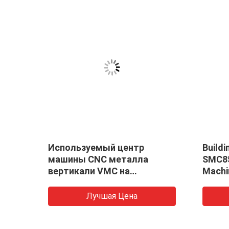
тр
Используемый центр
Buildi
ости
машины CNC металла
SMC85
вертикали VMC на
Machi
ремонтные мастерские 550
Machi
kg
Лучшая Цена