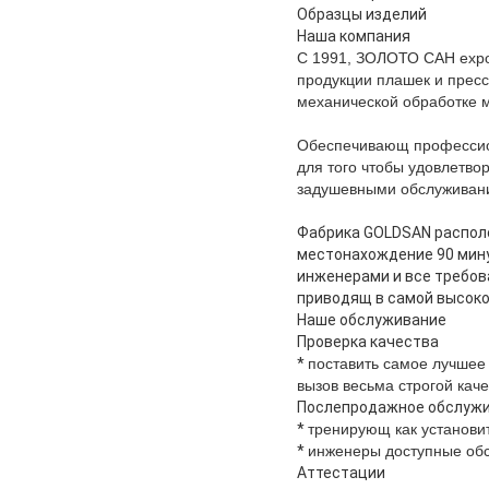
Образцы изделий
Наша компания
С 1991, ЗОЛОТО САН expo
продукции плашек и пресс
механической обработке 
Обеспечивающ профессион
для того чтобы удовлетво
задушевными обслуживан
Фабрика GOLDSAN располо
местонахождение 90 мину
инженерами и все требов
приводящ в самой высоко
Наше обслуживание
Проверка качества
*
поставить самое лучшее
вызов весьма строгой кач
Послепродажное обслуж
*
тренирующ как установит
*
инженеры доступные об
Аттестации